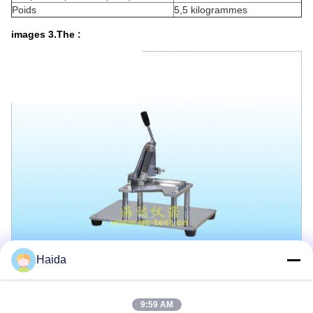
Poids
5,5 kilogrammes
images 3.The :
Haida
Les Étiquettes:
9:59 AM