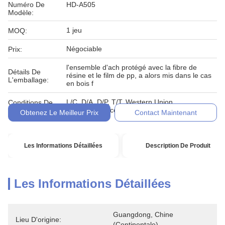
Numéro De
HD-A505
Modèle:
1 jeu
MOQ:
Négociable
Prix:
l'ensemble d'ach protégé avec la fibre de
Détails De
résine et le film de pp, a alors mis dans le cas
L'emballage:
en bois f
L/C, D/A, D/P, T/T, Western Union,
Conditions De
MoneyGram, comptant, engagement
Paiement:
Obtenez Le Meilleur Prix
Contact Maintenant
Les Informations Détaillées
Description De Produit
Les Informations Détaillées
Guangdong, Chine 
Lieu D'origine:
(continentale)