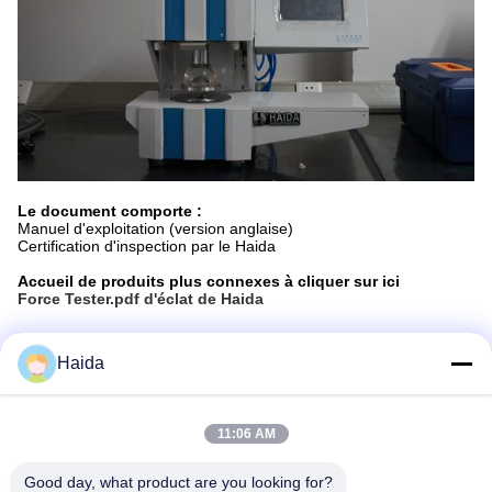
Le document comporte :
Manuel d'exploitation (version anglaise)
Certification d'inspection par le Haida
Accueil de produits plus connexes à cliquer sur ici
Force Tester.pdf d'éclat de Haida
Haida
Les Étiquettes:
Instruments D'essai D'emballage
11:06 AM
Instruments D'essai De Papier Et De Matériau D'emball
Good day, what product are you looking for?