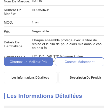
HAIDA
Nom De Marque:
Numéro De
HD-A504-B
Modèle:
1 jeu
MOQ:
Négociable
Prix:
Chaque ensemble protégé avec la fibre de
Détails De
résine et le film de pp, a alors mis dans le cas
L'emballage:
en bois fo
L/C, D/A, D/P, T/T, Western Union,
Conditions De
MoneyGram, comptant, engagement
Paiement:
Obtenez Le Meilleur Prix
Contact Maintenant
Les Informations Détaillées
Description De Produit
Les Informations Détaillées