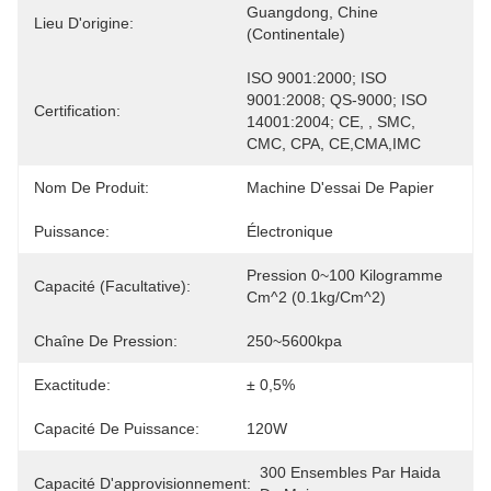
Guangdong, Chine 
Lieu D'origine:
(continentale)
ISO 9001:2000; ISO 
9001:2008; QS-9000; ISO 
Certification:
14001:2004; CE, , SMC, 
CMC, CPA, CE,CMA,IMC
Nom De Produit:
Machine D'essai De Papier
Puissance:
Électronique
Pression 0~100 Kilogramme 
Capacité (facultative):
Cm^2 (0.1kg/cm^2)
Chaîne De Pression:
250~5600kpa
Exactitude:
± 0,5%
Capacité De Puissance:
120W
300 Ensembles Par Haida 
Capacité D'approvisionnement: