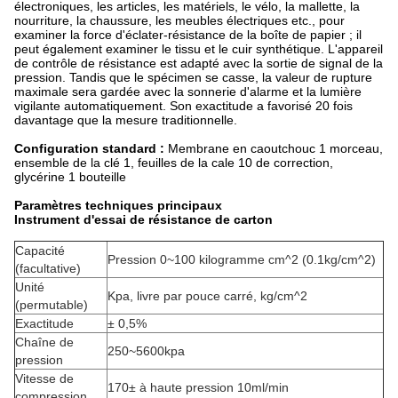
électroniques, les articles, les matériels, le vélo, la mallette, la
nourriture, la chaussure, les meubles électriques etc., pour
examiner la force d'éclater-résistance de
la
boîte de papier ; il
peut également examiner le tissu et le cuir synthétique. L'appareil
de contrôle de résistance est adapté avec la sortie de signal de la
pression. Tandis que le spécimen se casse, la valeur de rupture
maximale sera gardée avec la sonnerie d'alarme et la lumière
vigilante automatiquement. Son exactitude a favorisé 20 fois
davantage que la mesure traditionnelle.
Configuration standard :
Membrane en caoutchouc 1 morceau,
ensemble de la clé 1, feuilles de la cale 10 de correction,
glycérine 1 bouteille
Paramètres techniques principaux
Instrument d'essai de résistance de carton
Capacité
Pression 0~100 kilogramme cm^2 (0.1kg/cm^2)
(facultative)
Unité
Kpa, livre par pouce carré, kg/cm^2
(permutable)
Exactitude
± 0,5%
Chaîne de
250~5600kpa
pression
Vitesse de
170± à haute pression 10ml/min
compression