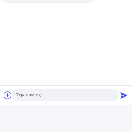
Équipement De Test De Baisse D'emballage
Contactez rapidement
Adresse
Pièce 105, bâtiment F4, secteur F, ville de Tianan Digital,
secteur de Nancheng, ville de Dongguan, province du
Guangdong, Chine
Téléphone
86-0769-89055588
Email
salesmanager@qc-test.com
Photo