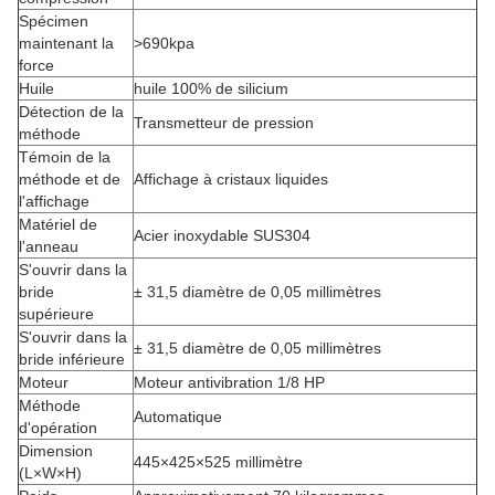
Spécimen
maintenant la
>690kpa
force
Huile
huile 100% de silicium
Détection de la
Transmetteur de pression
méthode
Témoin de la
méthode et de
Affichage à cristaux liquides
l'affichage
Matériel de
Acier inoxydable SUS304
l'anneau
S'ouvrir dans la
bride
± 31,5 diamètre de 0,05 millimètres
supérieure
S'ouvrir dans la
± 31,5 diamètre de 0,05 millimètres
bride inférieure
Moteur
Moteur antivibration 1/8 HP
Méthode
Automatique
d'opération
Dimension
445×425×525 millimètre
(L×W×H)