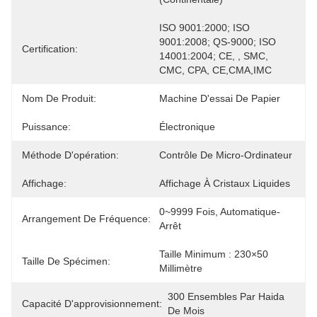
ISO 9001:2000; ISO 
9001:2008; QS-9000; ISO 
Certification:
14001:2004; CE, , SMC, 
CMC, CPA, CE,CMA,IMC
Nom De Produit:
Machine D'essai De Papier
Puissance:
Électronique
Méthode D'opération:
Contrôle De Micro-Ordinateur
Affichage:
Affichage À Cristaux Liquides
0~9999 Fois, Automatique-
Arrangement De Fréquence:
Arrêt
Taille Minimum : 230×50 
Taille De Spécimen:
Millimètre
300 Ensembles Par Haida 
Capacité D'approvisionnement:
De Mois