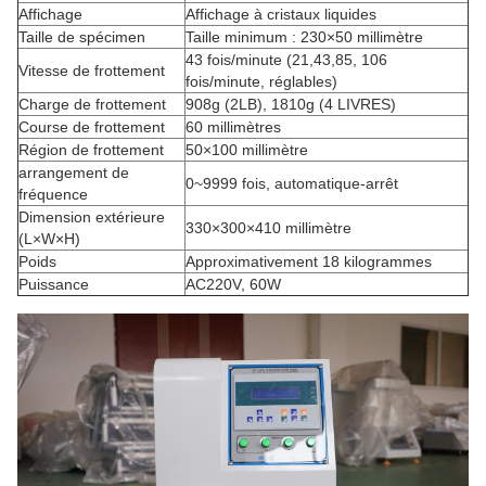
Affichage
Affichage à cristaux liquides
Taille de spécimen
Taille minimum : 230×50 millimètre
43 fois/minute (21,43,85, 106
Vitesse de frottement
fois/minute, réglables)
Charge de frottement
908g (2LB), 1810g (4 LIVRES)
Course de frottement
60 millimètres
Région de frottement
50×100 millimètre
arrangement de
0~9999 fois, automatique-arrêt
fréquence
Dimension extérieure
330×300×410 millimètre
(L×W×H)
Poids
Approximativement 18 kilogrammes
Puissance
AC220V, 60W