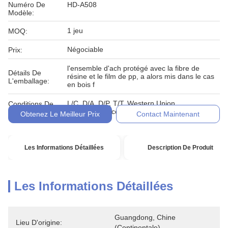
Numéro De
HD-A508
Modèle:
1 jeu
MOQ:
Négociable
Prix:
l'ensemble d'ach protégé avec la fibre de
Détails De
résine et le film de pp, a alors mis dans le cas
L'emballage:
en bois f
L/C, D/A, D/P, T/T, Western Union,
Conditions De
MoneyGram, comptant, engagement
Paiement:
Obtenez Le Meilleur Prix
Contact Maintenant
Les Informations Détaillées
Description De Produit
Les Informations Détaillées
Guangdong, Chine 
Lieu D'origine:
(continentale)