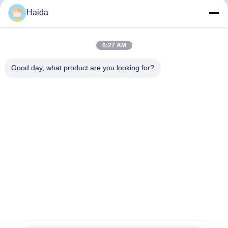
Haida
Contactez rapidement
Adresse
6:27 AM
Pièce 105, bâtiment F4, secteur F, ville de Tianan Digital,
Good day, what product are you looking for?
secteur de Nancheng, ville de Dongguan, province du
Guangdong, Chine
Téléphone
86-0769-89055588
Email
salesmanager@qc-test.com
Politique en matière de protection de la vie privée
|
Plan du
site
| Bonne qualité de la Chine machines d'essai de tension