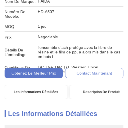
HAIDA
Nom De Marque:
Numéro De
HD-A507
Modèle:
1 jeu
MOQ:
Négociable
Prix:
l'ensemble d'ach protégé avec la fibre de
Détails De
résine et le film de pp, a alors mis dans le cas
L'emballage:
en bois f
L/C, D/A, D/P, T/T, Western Union,
Conditions De
MoneyGram, comptant, engagement
Paiement:
Obtenez Le Meilleur Prix
Contact Maintenant
Les Informations Détaillées
Description De Produit
Les Informations Détaillées