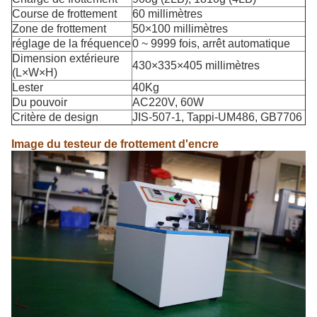
Course de frottement
60 millimètres
Zone de frottement
50×100 millimètres
réglage de la fréquence
0 ~ 9999 fois, arrêt automatique
Dimension extérieure
430×335×405 millimètres
(L×W×H)
Lester
40Kg
Du pouvoir
AC220V, 60W
Critère de design
JIS-507-1, Tappi-UM486, GB7706
Image du testeur de frottement d'encre