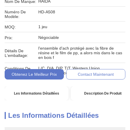
HAIDA
Nom De Marque:
Numéro De
HD-A508
Modèle:
1 jeu
MOQ:
Négociable
Prix:
l'ensemble d'ach protégé avec la fibre de
Détails De
résine et le film de pp, a alors mis dans le cas
L'emballage:
en bois f
L/C, D/A, D/P, T/T, Western Union,
Conditions De
MoneyGram, comptant, engagement
Paiement:
Obtenez Le Meilleur Prix
Contact Maintenant
Les Informations Détaillées
Description De Produit
Les Informations Détaillées