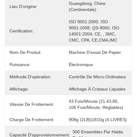
Guangdong, Chine 
Lieu D'origine:
(continentale)
ISO 9001:2000; ISO 
9001:2008; QS-9000; ISO 
Certification:
14001:2004; CE, , SMC, 
CMC, CPA, CE,CMA,IMC
Nom De Produit:
Machine D'essai De Papier
Puissance:
Électronique
Méthode D'opération:
Contrôle De Micro-Ordinateur
Affichage:
Affichage À Cristaux Liquides
43 Fois/minute (21,43,85, 
Vitesse De Frottement:
106 Fois/minute, Réglables)
Charge De Frottement:
908g (2LB)|1810g (4 LIVRES)
300 Ensembles Par Haida 
Capacité D'approvisionnement: