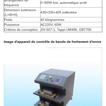
arrangement de
0~9999 fois, automatique-arrêt
fréquence
Dimension extérieure
430×335×405 millimètre
(L×W×H)
Poids
40 kilogrammes
Puissance
AC220V, 60W
Critères de conception
JIS-507-1, Tappi-UM486, GB7706
Image d'appareil de contrôle de bande de frottement d'encre