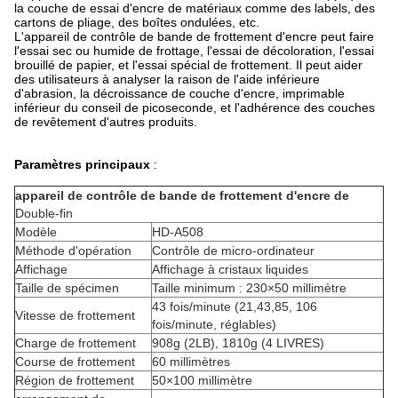
la
couche de essai d'encre de matériaux comme des labels, des
cartons de pliage, des boîtes ondulées, etc.
L'appareil de contrôle de bande de frottement d'encre peut faire
l'essai sec ou humide de frottage, l'essai de décoloration, l'essai
brouillé de papier, et l'essai spécial de frottement. Il peut aider
des utilisateurs à analyser la raison de l'aide inférieure
d'abrasion, la décroissance de couche d'encre, imprimable
inférieur du conseil de picoseconde, et l'adhérence des couches
de revêtement d'autres produits.
Paramètres principaux
:
appareil de contrôle de bande de frottement d'encre de
Double-
fin
Modèle
HD-A508
Méthode d'opération
Contrôle de micro-ordinateur
Affichage
Affichage à cristaux liquides
Taille de spécimen
Taille minimum : 230×50 millimètre
43 fois/minute (21,43,85, 106
Vitesse de frottement
fois/minute, réglables)
Charge de frottement
908g (2LB), 1810g (4 LIVRES)
Course de frottement
60 millimètres
Région de frottement
50×100 millimètre