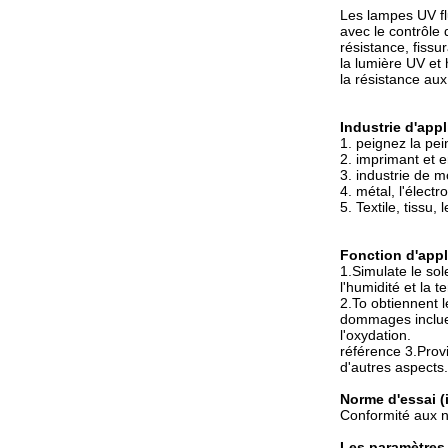
Les lampes UV f
avec le contrôle 
résistance, fiss
la lumière UV et 
la résistance au
Industrie d'appl
1. peignez la pei
2. imprimant et 
3. industrie de 
4. métal, l'élect
5. Textile, tissu,
Fonction d'appl
1.Simulate le sol
l'humidité et la 
2.To obtiennent 
dommages incluent
l'oxydation.
référence 3.Prov
d'autres aspects.
Norme d'essai (
Conformité aux 
Les paramètres 