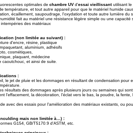
luorescentes optimales de
chambre UV
d'
essai vieillissant
utilisant l
de température, et tout autre appareil pour que le matériel humide cause
uration, écaillement, saupoudrage, l'oxydation et toute autre lumière 
humidité fait au matériel une résistance légère simple ou une capacité sim
x intempéries des matériaux
ication (non limitée au suivant) :
nture d'encre, résine, plastique
empaquetant, aluminium, adhésifs
moto, cosmétiques,
ronique, plaquant, médecine
 le caoutchouc, et ainsi de suite.
ications :
eil, le jet de pluie et les dommages en résultant de condensation pour 
température.
les résultats des dommages après plusieurs jours ou semaines qui sont
 l'effacement, la décoloration, l'éclat vers le bas, la poudre, la fente, l
ide avec des essais pour l'amélioration des matériaux existants, ou pou
inculding mais non limitée à…) :
normes G154, GB/T5170.9 d'ASTM, etc.
techniques principaux :