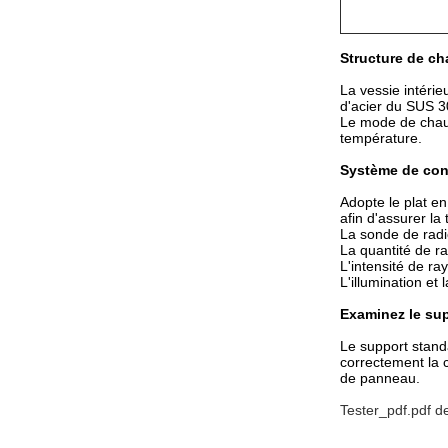
Structure de c
La vessie intérie
d'acier du SUS 3
Le mode de chauf
température.
Système de cont
Adopte le plat e
afin d'assurer la
La sonde de radio
La quantité de r
L'intensité de r
L'illumination e
Examinez le su
Le support stand
correctement la 
de panneau.
Tester_pdf.pdf de