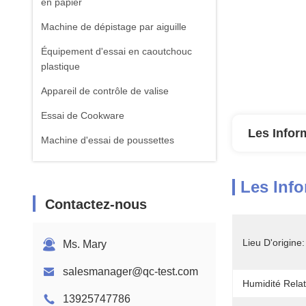
en papier
Machine de dépistage par aiguille
Équipement d'essai en caoutchouc
plastique
Appareil de contrôle de valise
Essai de Cookware
Les Infor
Machine d'essai de poussettes
équipement d'essai de textile
Les Info
Machine standard d'essai d'ISTA
Contactez-nous
Équipement de test de batterie
Machine d'analyse chimique
Lieu D'origine:
Ms. Mary
Équipement d'essai de la flammabilité
salesmanager@qc-test.com
Humidité Relat
13925747786