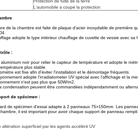
Protection de fuite de la terre
L'automobile a coupé la protection
hambre
ure de la chambre est faite de plaque d'acier inoxydable de première qu
04.
fage adopte le type intérieur chauffage de cuvette de vessie avec sa 
rôle :
n aluminium noir pour relier le capteur de température et adopte le mè
 température plus stable.
mètre est fixe afin d'éviter l'installation et le démontage fréquents.
ayonnement adopte l'irradiatometer UV spécial avec l'affichage et la me
ayonnement n'est pas plus que 50W/m2.
t la condensation peuvent être commandées indépendamment ou alternan
pport de spécimen :
ard de spécimen d'essai adapte à 2 panneaux 75×150mm. Les panneaux d
chambre, il est important pour avoir chaque support de panneau rempl
 altération superficiel par les agents accéléré UV