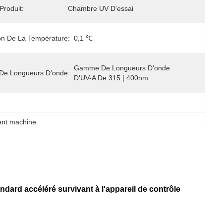
roduit:
Chambre UV D'essai
on De La Température:
0,1 ℃
Gamme De Longueurs D'onde 
e Longueurs D'onde:
D'UV-A De 315 | 400nm
ment machine
ndard accéléré survivant à l'appareil de contrôle