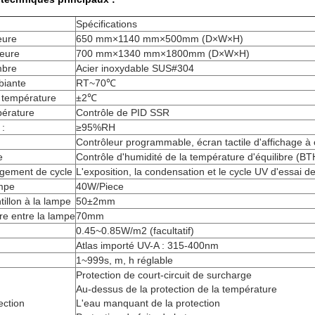
Spécifications
eure
650 mm×1140 mm×500mm (D×W×H)
ieure
700 mm×1340 mm×1800mm (D×W×H)
mbre
Acier inoxydable SUS#304
biante
RT~70℃
a température
±2℃
pérature
Contrôle de PID SSR
 :
≥95%RH
Contrôleur programmable, écran tactile d'affichage à c
e
Contrôle d'humidité de la température d'équilibre (B
ngement de cycle
L'exposition, la condensation et le cycle UV d'essai 
mpe
40W/Piece
tillon à la lampe
50±2mm
re entre la lampe
70mm
0.45~0.85W/m2
(facultatif)
Atlas importé UV-A : 315-400nm
1~999s, m, h réglable
Protection de court-circuit de surcharge
Au-dessus de la protection de la température
ection
L'eau manquant de la protection