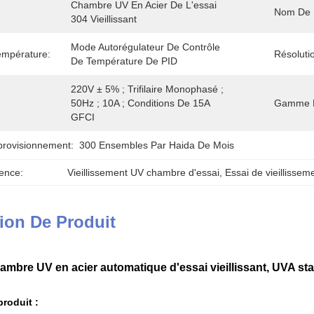
Chambre UV En Acier De L'essai 
Nom De P
304 Vieillissant
Mode Autorégulateur De Contrôle 
empérature:
Résoluti
De Température De PID
220V ± 5% ; Trifilaire Monophasé ; 
50Hz ; 10A ; Conditions De 15A 
Gamme D
GFCI
provisionnement:
300 Ensembles Par Haida De Mois
ence:
Vieillissement UV chambre d'essai
, 
Essai de vieillisse
ion De Produit
ambre UV en acier automatique d'essai vieillissant, UVA sta
produit :