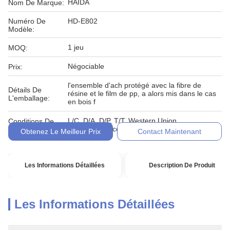
HAIDA
Nom De Marque:
Numéro De
HD-E802
Modèle:
1 jeu
MOQ:
Négociable
Prix:
l'ensemble d'ach protégé avec la fibre de
Détails De
résine et le film de pp, a alors mis dans le cas
L'emballage:
en bois f
L/C, D/A, D/P, T/T, Western Union,
Conditions De
MoneyGram, comptant, engagement
Paiement:
Obtenez Le Meilleur Prix
Contact Maintenant
Les Informations Détaillées
Description De Produit
Les Informations Détaillées