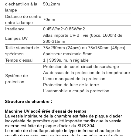
d'échantillon à la
50±2mm
lampe
Distance de centre
70mm
entre la lampe
Irradiance
0.45W/m2~0.85W/m2
Atlas importé UV-B : vie (8pcs, 1600h) de
Lampes UV
280-315nm
Taille standard de
75×290mm (24pcs) ou 75x150mm (48pcs),
spécimen
épaisseur maximale 5mm
Temps d'essai
1 | 9999s, m, h réglable
Protection de court-circuit de surcharge
Au-dessus de la protection de la température
Système de
L'eau manquant de la protection
protection
Protection de fuite de la terre
L'automobile a coupé la protection
Structure de chambre :
Machine UV accélérée d'essai de temps
La vessie intérieure de la chambre est faite de plaque d'acier
inoxydable de première qualité importée tandis que la vessie
externe est faite de plaque d'acier du SUS 304.
Le mode de chauffage adopte le type intérieur chauffage de
cuvette de vessie avec sa hausse de la température et même