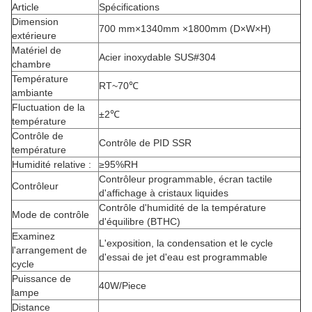
Article
Spécifications
Dimension
700 mm×1340mm ×1800mm (D×W×H)
extérieure
Matériel de
Acier inoxydable SUS#304
chambre
Température
RT~70℃
ambiante
Fluctuation de la
±2℃
température
Contrôle de
Contrôle de PID SSR
température
Humidité relative :
≥95%RH
Contrôleur programmable, écran tactile
Contrôleur
d'affichage à cristaux liquides
Contrôle d'humidité de la température
Mode de contrôle
d'équilibre (BTHC)
Examinez
L'exposition, la condensation et le cycle
l'arrangement de
d'essai de jet d'eau est programmable
cycle
Puissance de
40W/Piece
lampe
Distance