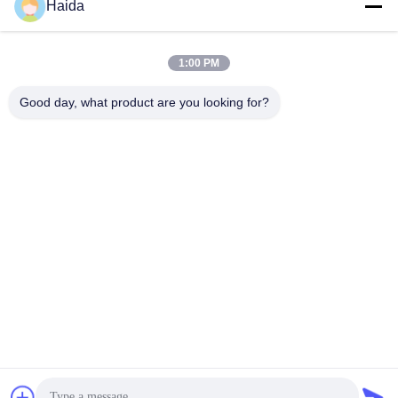
Haida
Contactez rapidement
Adresse
1:00 PM
Pièce 105, bâtiment F4, secteur F, ville de Tianan Digital,
Good day, what product are you looking for?
secteur de Nancheng, ville de Dongguan, province du
Guangdong, Chine
Téléphone
86-0769-89055588
Email
salesmanager@qc-test.com
Politique en matière de protection de la vie privée
|
Plan du
site
| Bonne qualité de la Chine machines d'essai de tension
Fournisseur. © de Copyright 2013-2026 Guangdong Haida