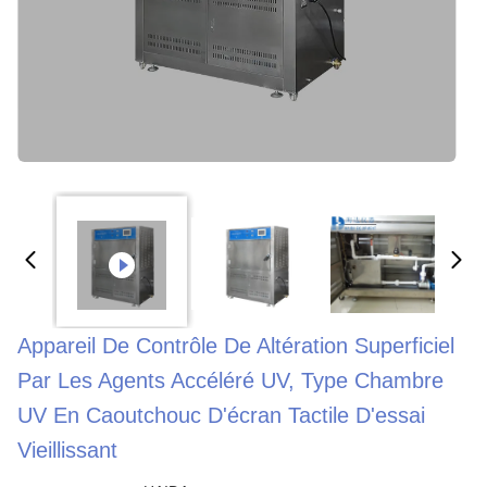
Appareil De Contrôle De Altération Superficiel
Par Les Agents Accéléré UV, Type Chambre
UV En Caoutchouc D'écran Tactile D'essai
Vieillissant