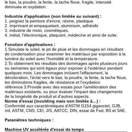
le bas, la poudre, la fente, la tache floue, fragile, intensité
diminuée et oxydation.
Industrie d'application (non limitée au suivant) :
1. peignez la peinture d'encre, résine, plastique
2. imprimant et empaquetant, aluminium, adhésifs
3. industrie de moto, cosmétiques,
4. métal, l'électronique, plaquant, médecine et ainsi de suite.
Fonction d'applications :
1.Simulate le soleil, le jet de pluie et les dommages en résultant
de condensation pour examiner les matériaux par exposition à la
lumière du soleil avec l'humidité et la température.
2.To obtiennent les résultats des dommages après plusieurs jours
ou semaines qui sont égaux pour exposer à l'extérieur pendant
quelques mois. Les dommages incluent l'effacement, la
décoloration, l'éclat vers le bas, la poudre, la fente, la tache floue,
les diminutions fragiles, de résistance et l'oxydation.
référence 3.Provide avec des essais pour l'amélioration des
matériaux existants, ou pour évaluer l'impact des changements
de la longévité de produit et d'autres aspects.
Norme d'essai (inculding mais non limitée à…) :
Conformité aux caractéristiques d'ASTM G154 gigaoctet, GJB,
mil, ASTM, CNS, CEI, JIS, AATCC, DIN, essai de Fed, BS et SAE.
Paramètres techniques :
Machine UV accélérée d'essai de temps