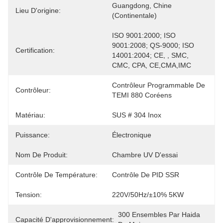
Guangdong, Chine 
Lieu D'origine:
(continentale)
ISO 9001:2000; ISO 
9001:2008; QS-9000; ISO 
Certification:
14001:2004; CE, , SMC, 
CMC, CPA, CE,CMA,IMC
Contrôleur Programmable De 
Contrôleur:
TEMI 880 Coréens
Matériau:
SUS # 304 Inox
Puissance:
Électronique
Nom De Produit:
Chambre UV D'essai
Contrôle De Température:
Contrôle De PID SSR
Tension:
220V/50Hz/±10% 5KW
300 Ensembles Par Haida 
Capacité D'approvisionnement: