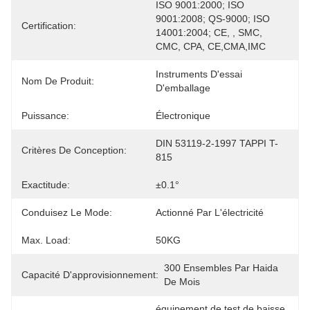
ISO 9001:2000; ISO 
9001:2008; QS-9000; ISO 
Certification:
14001:2004; CE, , SMC, 
CMC, CPA, CE,CMA,IMC
Instruments D'essai 
Nom De Produit:
D'emballage
Puissance:
Électronique
DIN 53119-2-1997 TAPPI T-
Critères De Conception:
815
Exactitude:
±0.1°
Conduisez Le Mode:
Actionné Par L'électricité
Max. Load:
50KG
300 Ensembles Par Haida 
Capacité D'approvisionnement:
De Mois
équipement de test de baisse 