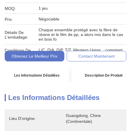
1 jeu
MOQ:
Négociable
Prix:
Chaque ensemble protégé avec la fibre de
Détails De
résine et le film de pp, a alors mis dans le cas
L'emballage:
en bois fo
L/C, D/A, D/P, T/T, Western Union, , comptant,
Conditions De
engagement
Paiement:
Obtenez Le Meilleur Prix
Contact Maintenant
Les Informations Détaillées
Description De Produit
Les Informations Détaillées
Guangdong, Chine 
Lieu D'origine:
(continentale)