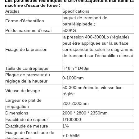
Les paramètres techniques d'ISTA empaquettent maintenir la
machine d'essai de force :
Articles
Spécifications
paquet de transport de
Forme d'échantillon
parallélépipède ;
Poids maximum d'essai
500KG
la pression 400-3000Lb (réglable)
peut être appliquée sur la surface
Fixage de la pression
correspondante selon le diagramme
de transport sur l'échantillon d'essai
;
Taille de contreplaqué
H48in * D48in
Plaque de presseur du
0-1000mm
réglage de la hauteur
50-300mm/minute, vitesse fixe
Vitesse de levage
réglée
Largeur de plat de
200-2000mm
propagation
Dimensions
2000 * 2800 * 2350mm
Exactitude de capteur
1/100000
Exactitude de mesure
1%
Fixage de l'exactitude de
± 0.5MM
déplacement