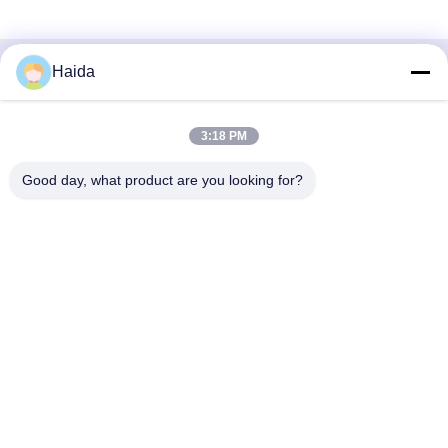
Haida
Contactez rapidement
Adresse
3:18 PM
Pièce 105, bâtiment F4, secteur F, ville de Tianan Digital,
Good day, what product are you looking for?
secteur de Nancheng, ville de Dongguan, province du
Guangdong, Chine
Téléphone
86-0769-89055588
Email
salesmanager@qc-test.com