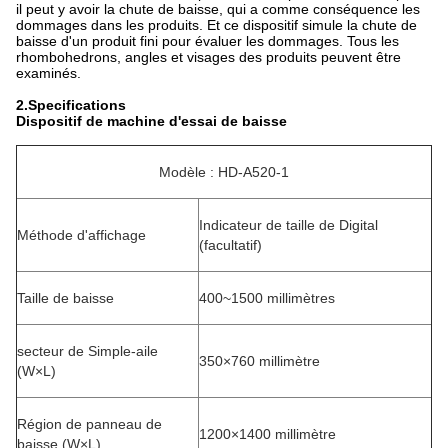
il peut y avoir la chute de baisse, qui a comme conséquence les
dommages dans les produits. Et ce dispositif simule la chute de
baisse d'un produit fini pour évaluer les dommages. Tous les
rhombohedrons, angles et visages des produits peuvent être
examinés.
2.Specifications
Dispositif de machine d'essai de baisse
Modèle : HD-A520-1
Indicateur de taille de Digital
Méthode d'affichage
(facultatif)
Taille de baisse
400~1500 millimètres
secteur de Simple-aile
350×760 millimètre
(W×L)
Région de panneau de
1200×1400 millimètre
baisse (W×L)