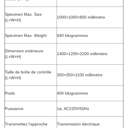
Spécimen Max. Size
1000×1000×800 millimètre
(L×W×H)
Spécimen Max. Weight
640 kilogrammes
Dimension extérieure
1400×1200×2200 millimètre
(L×W×H)
Taille de boîte de contrôle
350×350×1100 millimètre
(L×W×H)
Poids
400 kilogrammes
Puissance
1ø, AC220V/50Hz
Transmettez l'approche
Transmission électrique