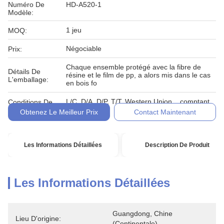
Numéro De
HD-A520-1
Modèle:
1 jeu
MOQ:
Négociable
Prix:
Chaque ensemble protégé avec la fibre de
Détails De
résine et le film de pp, a alors mis dans le cas
L'emballage:
en bois fo
L/C, D/A, D/P, T/T, Western Union, , comptant,
Conditions De
engagement
Paiement:
Obtenez Le Meilleur Prix
Contact Maintenant
Les Informations Détaillées
Description De Produit
Les Informations Détaillées
Guangdong, Chine 
Lieu D'origine:
(continentale)