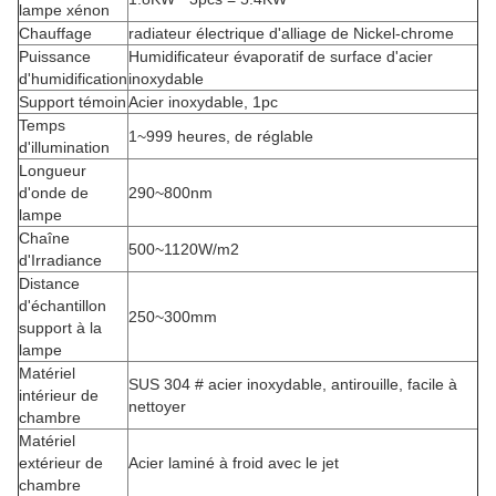
lampe xénon
Chauffage
radiateur électrique d'alliage de Nickel-chrome
Puissance
Humidificateur évaporatif de surface d'acier
d'humidification
inoxydable
Support témoin
Acier inoxydable, 1pc
Temps
1~999 heures, de réglable
d'illumination
Longueur
d'onde de
290~800nm
lampe
Chaîne
500~1120W/m2
d'Irradiance
Distance
d'échantillon
250~300mm
support à la
lampe
Matériel
SUS 304 # acier inoxydable, antirouille, facile à
intérieur de
nettoyer
chambre
Matériel
extérieur de
Acier laminé à froid avec le jet
chambre