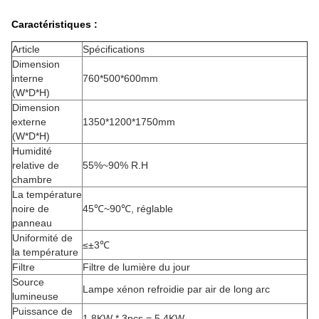
Caractéristiques :
Article
Spécifications
Dimension
interne
760*500*600mm
(W*D*H)
Dimension
externe
1350*1200*1750mm
(W*D*H)
Humidité
relative de
55%~90% R.H
chambre
La température
noire de
45℃~90℃, réglable
panneau
Uniformité de
≤±3℃
la température
Filtre
Filtre de lumière du jour
Source
Lampe xénon refroidie par air de long arc
lumineuse
Puissance de
1.8KW * 3pcs = 5.4KW