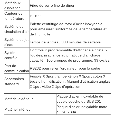
Matériaux
Fibre de verre fine de dîner
d'isolation
Capteur de
PT100
température
Palette centrifuge de rotor d'acier inoxydable
Système de
pour améliorer l'uniformité de la température et
circulation d'air
de l'humidité
Système de jet
Temps de jet d'eau 999 minutes de settable
d'eau
Contrôleur programmable d'affichage à cristaux
Système de
liquides, irradiance automatique d'affichage,
contrôle
capacité : 100 groupes de programme, 99 cycles.
Port de
RS232 pour relier l'ordinateur pour la sortie
communication
Fusible X 3pcs ; lampe xénon X 3pcs ; coton X
Accessoires
5pcs d'humidification ; Manuel d'utilisation anglais
standard
X 1pc ; vidéo X 1pc d'opération
Plaque d'acier inoxydable de
Matériel extérieur
double couche du SUS 201
Plaque d'acier inoxydable mate
Matériel intérieur
du SUS 304