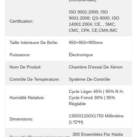
ISO 9001:2000; ISO 
9001:2008; QS-9000; ISO 
Certification:
14001:2004; CE, , SMC, 
CMC, CPA, CE,CMA,IMC
Taille Intérieure De Boîte:
950×950×900mm
Puissance:
Électronique
Nom De Produit:
Chambre D'essai De Xénon
Contrôle De Température:
Système De Contrôle
Cycle Léger 45% | 95% R.H, 
Humidité Relative:
Cycle Foncé 30% | 95% 
Réglable
1350X1200X1750 Millimètre 
Dimensions:
(L*D*H)
300 Ensembles Par Haida 