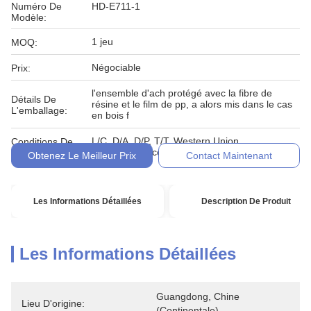
Numéro De
HD-E711-1
Modèle:
1 jeu
MOQ:
Négociable
Prix:
l'ensemble d'ach protégé avec la fibre de
Détails De
résine et le film de pp, a alors mis dans le cas
L'emballage:
en bois f
L/C, D/A, D/P, T/T, Western Union,
Conditions De
MoneyGram, comptant, engagement
Paiement:
Obtenez Le Meilleur Prix
Contact Maintenant
Les Informations Détaillées
Description De Produit
Les Informations Détaillées
Guangdong, Chine 
Lieu D'origine:
(continentale)