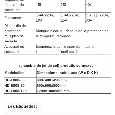
réservoir de
15L
25L
40L
saumure :
1∮AC220V,
1∮AC220V,
C.A. 1∮, 220V,
Puissance :
10A
15A
30A
Dispositifs de
protection
Manque d'eau au-dessus de la protection de
multiples de
la température/phase
sécurité :
Accessoires
Examinez le sel, le seau de mesure,
standard :
l'ensemble de l'outil etc. 1
(chambre de jet de sel) produits connexes :
Modèle/lien
Dimensions intérieures (W x D X H)
HD-E808-60
600x400x450mm)
HD-E808-90
900x600x500mm
HD-E808-120
1200x1000x500mm
Les Étiquettes: