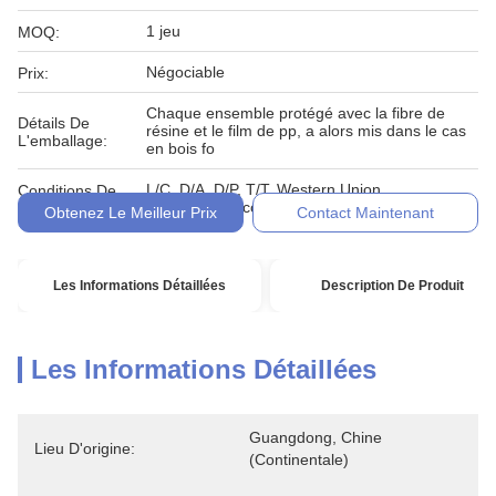
1 jeu
MOQ:
Négociable
Prix:
Chaque ensemble protégé avec la fibre de
Détails De
résine et le film de pp, a alors mis dans le cas
L'emballage:
en bois fo
L/C, D/A, D/P, T/T, Western Union,
Conditions De
MoneyGram, comptant, engagement
Paiement:
Obtenez Le Meilleur Prix
Contact Maintenant
Les Informations Détaillées
Description De Produit
Les Informations Détaillées
Guangdong, Chine 
Lieu D'origine:
(continentale)