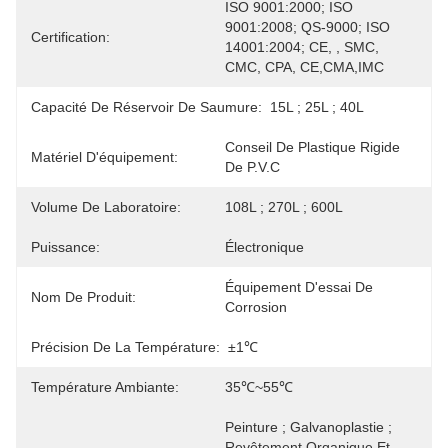
ISO 9001:2000; ISO 
9001:2008; QS-9000; ISO 
Certification:
14001:2004; CE, , SMC, 
CMC, CPA, CE,CMA,IMC
Capacité De Réservoir De Saumure:
15L ; 25L ; 40L
Conseil De Plastique Rigide 
Matériel D'équipement:
De P.V.C
Volume De Laboratoire:
108L ; 270L ; 600L
Puissance:
Électronique
Équipement D'essai De 
Nom De Produit:
Corrosion
Précision De La Température:
±1℃
Température Ambiante:
35℃~55℃
Peinture ; Galvanoplastie ; 
Revêtement Organique Et 