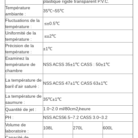
plastique rigide transparent P.V.C.
Température
35℃~55℃
ambiante :
Fluctuations de la
≤±0.5℃
température :
Uniformité de la
≤±2℃
température :
Précision de la
±1℃
température :
Examinez la
température de
NSS ACSS 35±1℃ CASS : 50±1℃
chambre
La température de
NSS ACSS 47±1℃ CASS 63±1℃
baril d'air saturé :
La température de
35℃±1℃
saumure :
1.0~2.0 ml/80cm2
heure
Quantité de jet :
/
PH :
NSS ACSS6.5~7.2 CASS 3.0~3.2
Volume de
108L
270L
600L
laboratoire :
Capacité de