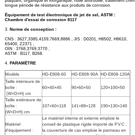
plaquant, organique et inorganique, huile antirouille, traitement chim
longue période de résistance aux produits de corrosion.
Équipement de test électronique de jet de sel, ASTM :
Chambre d'essai de corrosion 8117
3.
Norme de conception :
CNS : 3627,3385,4159,7669,8886 ; JIS : D0201, H8502, H8610,
K5400, Z2371 ;
OIN : 3768,3769,3770 ;
ASTM : B117, B268.
4.
PARAMÈTRE
Modèle
HD-E808-60
HD-E808-90A
HD-E808-120A
Taille intérieure de
boîte :
60×40×45
90×60×50
120×100×50
(W×D×H) cm
Taille extérieure de
boîte :
107×60×118
141×88×128
190×130×140
(W×D×H) cm
Le matériel interne et externe emploie le
Matériel
conseil de plastique rigide importé de P.V.C ;
d'équipement :
la couverture de cas emploie le panneau en