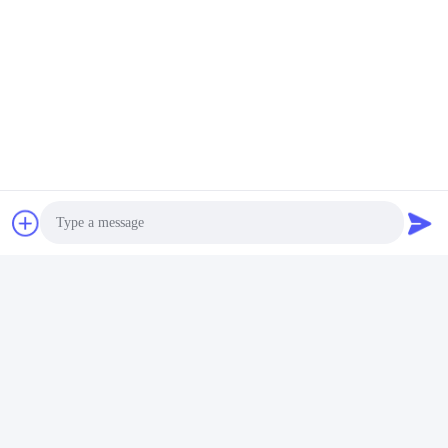
Contactez rapidement
Adresse
Pièce 105, bâtiment F4, secteur F, ville de Tianan Digital,
secteur de Nancheng, ville de Dongguan, province du
Guangdong, Chine
Téléphone
86-0769-89055588
Email
salesmanager@qc-test.com
Photo
Video Call
Politique en matière de protection de la vie privée
|
Plan du
Audio Call
site
| Bonne qualité de la Chine machines d'essai de tension