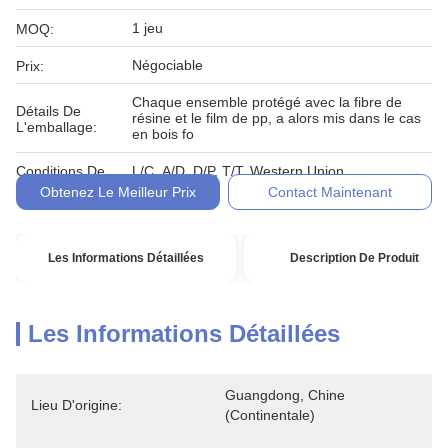
1 jeu
MOQ:
Négociable
Prix:
Chaque ensemble protégé avec la fibre de
Détails De
résine et le film de pp, a alors mis dans le cas
L'emballage:
en bois fo
Conditions De
L/C, A/D, D/P, T/T, Western Union,
Paiement:
Obtenez Le Meilleur Prix
Contact Maintenant
Les Informations Détaillées
Description De Produit
Les Informations Détaillées
Guangdong, Chine 
Lieu D'origine:
(continentale)