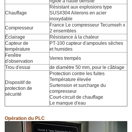
rigide à haute densité
Résistant aux explosions type
Chauffage
SUS#304 Ailerons en acier
inoxydable
France Le compresseur Tecumseh x
Compresseur
2 ensembles
Éclairage
Résistance à la chaleur
Capteur de
PT-100 capteur d'ampoules sèches
température
et humides
Fenêtre
Verres trempés
d'observation
Trou d'essai
de diamètre 50 mm, pour le câblage
Protection contre les fuites
Température élevée
Dispositif de
Surtension et surcharge du
protection de
compresseur
sécurité
Court-circuit de chauffage
Le manque d'eau
Opération du PLC