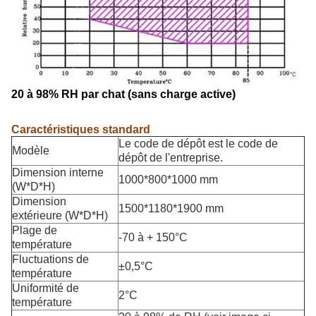
20 à 98% RH par chat (sans charge active)
Caractéristiques standard
Le code de dépôt est le code de
Modèle
dépôt de l'entreprise.
Dimension interne
1000*800*1000 mm
(W*D*H)
Dimension
1500*1180*1900 mm
extérieure (W*D*H)
Plage de
-70 à + 150°C
température
Fluctuations de
±0,5°C
température
Uniformité de
2°C
température