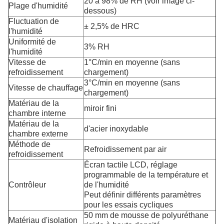
20 à 98% de RH (voir image ci-
Plage d'humidité
dessous)
Fluctuation de
± 2,5% de HRC
l'humidité
Uniformité de
3% RH
l'humidité
Vitesse de
1°C/min en moyenne (sans
refroidissement
chargement)
3°C/min en moyenne (sans
Vitesse de chauffage
chargement)
Matériau de la
miroir fini
chambre interne
Matériau de la
d'acier inoxydable
chambre externe
Méthode de
Refroidissement par air
refroidissement
Écran tactile LCD, réglage
programmable de la température et
Contrôleur
de l'humidité
Peut définir différents paramètres
pour les essais cycliques
50 mm de mousse de polyuréthane
Matériau d'isolation