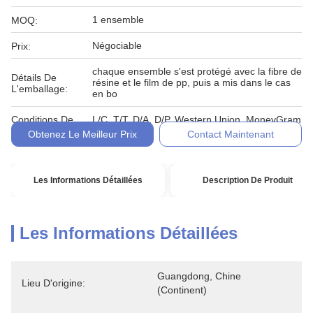
1 ensemble
MOQ:
Négociable
Prix:
chaque ensemble s'est protégé avec la fibre de
Détails De
résine et le film de pp, puis a mis dans le cas
L'emballage:
en bo
Conditions De
L/C, T/T, D/A, D/P, Western Union, MoneyGram
Paiement:
Obtenez Le Meilleur Prix
Contact Maintenant
Les Informations Détaillées
Description De Produit
Les Informations Détaillées
Guangdong, Chine 
Lieu D'origine:
(continent)